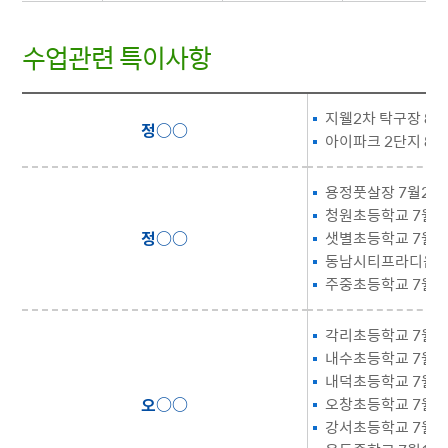
수업관련 특이사항
일반인생활체육지도자 - 지도자명, 수업관련 특이사항을 제공합니다.
지웰2차 탁구장 8월
정○○
아이파크 2단지 8월
용정풋살장 7월20일
청원초등학교 7월13
정○○
샛별초등학교 7월29
동남시티프라디움 7
주중초등학교 7월20
각리초등학교 7월24
내수초등학교 7월16
내덕초등학교 7월21
오○○
오창초등학교 7월22
강서초등학교 7월24