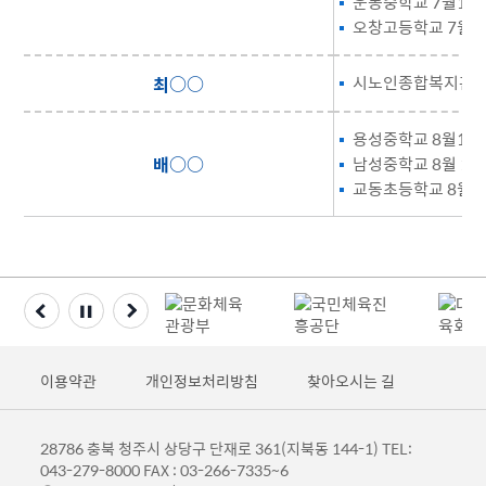
운동중학교 7월16일
오창고등학교 7월24
최○○
시노인종합복지관 6
용성중학교 8월10일
배○○
남성중학교 8월 1일
교동초등학교 8월21일 
이용약관
개인정보처리방침
찾아오시는 길
28786 충북 청주시 상당구 단재로 361(지북동 144-1) TEL:
043-279-8000 FAX : 03-266-7335~6